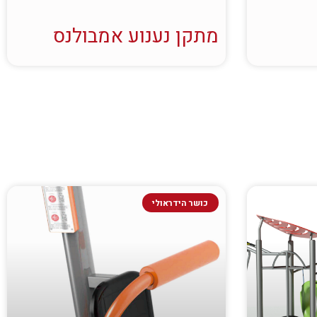
מתקן נענוע אמבולנס
כושר הידראולי