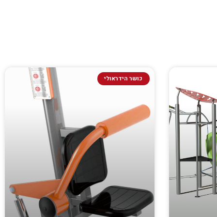
כושר הידראולי