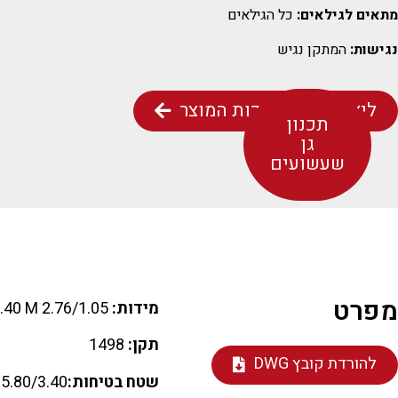
מתאים לגילאים:
כל הגילאים
נגישות:
המתקן נגיש
ליצירת קשר אודות המוצר
תכנון
גן
שעשועים
מפרט
מידות:
2.76/1.05 M H=2.40 M
תקן:
1498
להורדת קובץ DWG
שטח בטיחות:
5.80/3.40 M