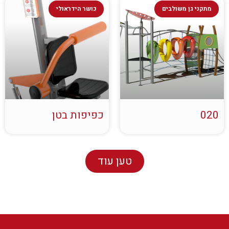
מתקני גן משולבים
כושר הידראולי
020
כפיפות בטן
טען עוד