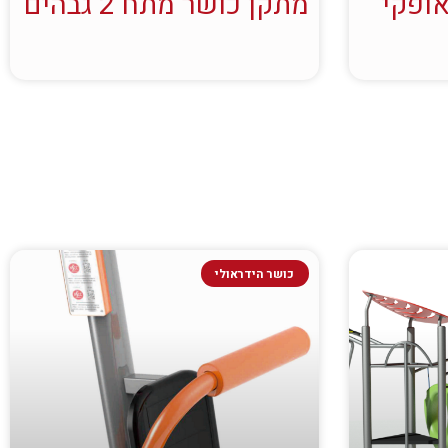
אופקי
מתקן כושר מתח 2 גבהים
כושר הידראולי