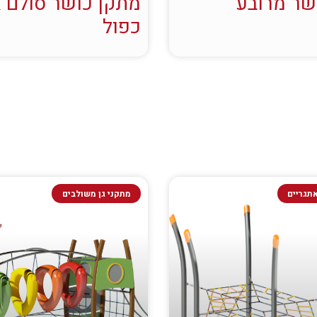
שר מרובע
מתקן כושר סולם 
כפול
תגריים
מתקני גן משולבים