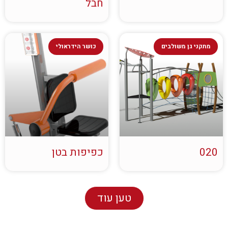
חבל
מתקני גן משולבים
כושר הידראולי
020
כפיפות בטן
טען עוד