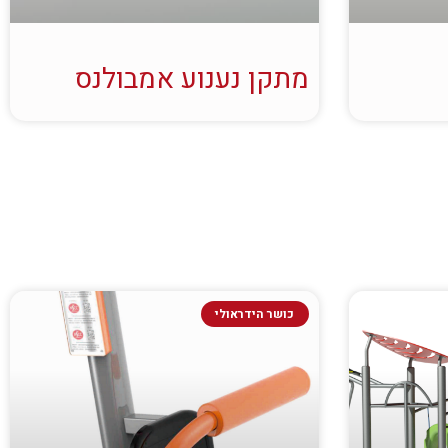
מתקן נענוע אמבולנס
כושר הידראולי