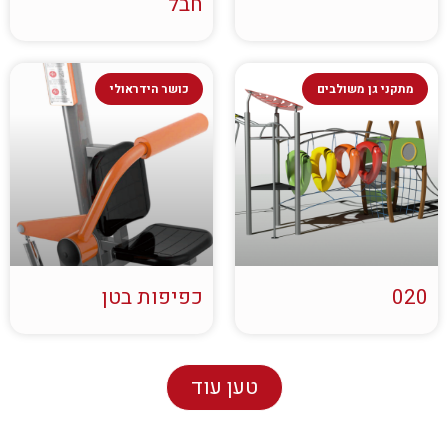
חבל
מתקני גן משולבים
כושר הידראולי
020
כפיפות בטן
טען עוד