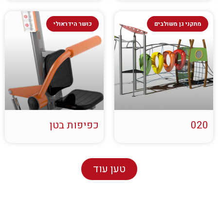
מתקני גן משולבים
כושר הידראולי
020
כפיפות בטן
טען עוד