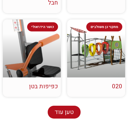
חבל
מתקני גן משולבים
כושר הידראולי
020
כפיפות בטן
טען עוד