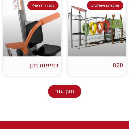
מתקני גן משולבים
כושר הידראולי
020
כפיפות בטן
טען עוד