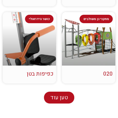
מתקני גן משולבים
כושר הידראולי
020
כפיפות בטן
טען עוד