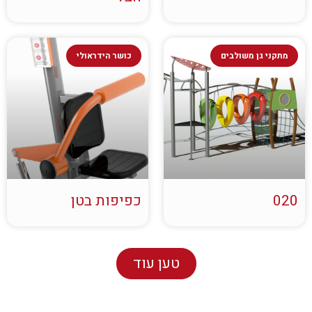
מתקני גן משולבים
כושר הידראולי
020
כפיפות בטן
טען עוד