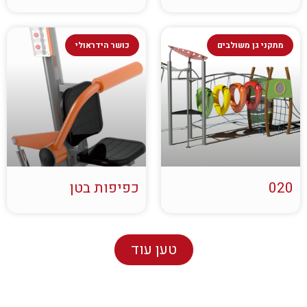
מתקני גן משולבים
כושר הידראולי
020
כפיפות בטן
טען עוד